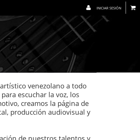
INICIAR SESIÓN
 artístico venezolano a todo
ara escuchar la voz, los
motivo, creamos la página de
tal, producción audiovisual y
ación de nuestros talentos y